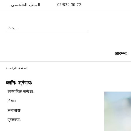
الملف الشخصي
02/832 30 72
आरम्भः
الصفحة الرئيسية
ब्लॉगः श्रेणयः
साप्ताहिक सन्देशाः
लेखाः
समाचाराः
प्रकल्पाः