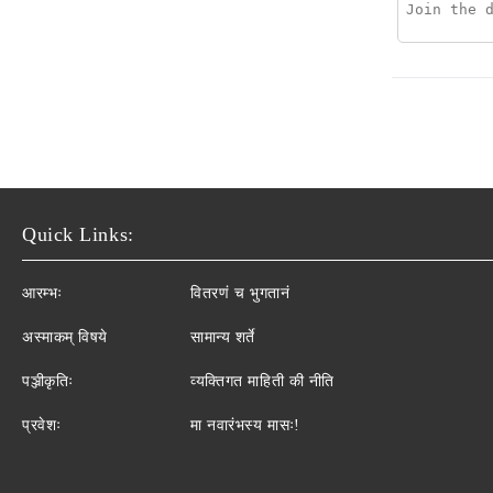
Quick Links:
आरम्भः
वितरणं च भुगतानं
अस्माकम् विषये
सामान्य शर्ते
पञ्जीकृतिः
व्यक्तिगत माहिती की नीति
प्रवेशः
मा नवारंभस्य मासः!