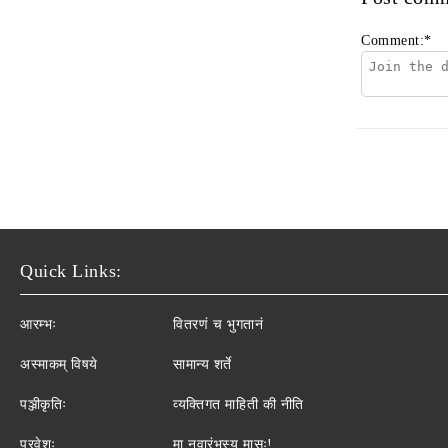
Comment:
*
Quick Links:
आरम्भः
वितरणं च भुगतानं
अस्माकम् विषये
सामान्य शर्ते
पञ्जीकृतिः
व्यक्तिगत माहिती की नीति
प्रवेशः
मा नवारंभस्य मासः!