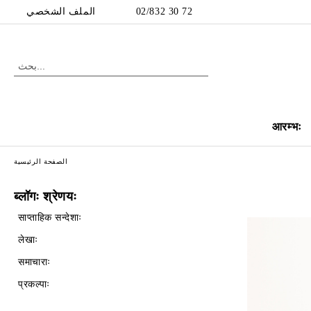
الملف الشخصي
02/832 30 72
आरम्भः
الصفحة الرئيسية
ब्लॉगः श्रेणयः
साप्ताहिक सन्देशाः
लेखाः
समाचाराः
प्रकल्पाः