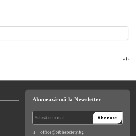
«
1
»
Abonează-mă la Newsletter
office@biblesociety.bg