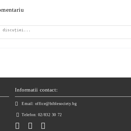
omentariu
Informatii contact:
Email:
office@biblesociety.bg
Telefon:
02/832 30 72