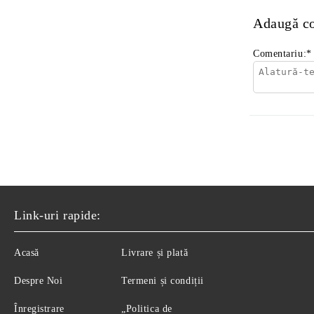
Adaugă c
Comentariu:
*
Link-uri rapide:
Acasă
Livrare și plată
Despre Noi
Termeni și condiții
Înregistrare
„Politica de