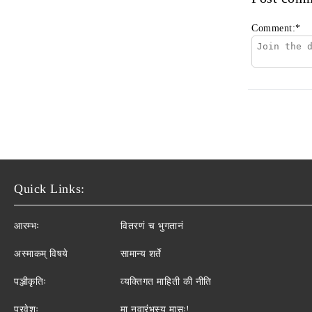
Comment:
*
Quick Links:
आरम्भः
वितरणं च भुगतानं
अस्माकम् विषये
सामान्य शर्ते
पञ्जीकृतिः
व्यक्तिगत माहिती की नीति
प्रवेशः
मा नवारंभस्य मासः!