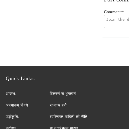
Comment:
*
Quick Links:
आरम्भः
वितरणं च भुगतानं
अस्माकम् विषये
सामान्य शर्ते
पञ्जीकृतिः
व्यक्तिगत माहिती की नीति
प्रवेशः
मा नवारंभस्य मासः!