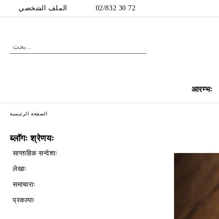
الملف الشخصي
02/832 30 72
आरम्भः
الصفحة الرئيسية
ब्लॉगः श्रेणयः
साप्ताहिक सन्देशाः
लेखाः
समाचाराः
प्रकल्पाः