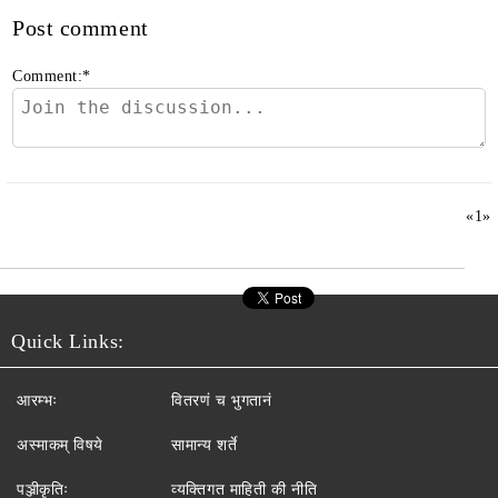
Post comment
Comment:
*
«
1
»
Quick Links:
आरम्भः
वितरणं च भुगतानं
अस्माकम् विषये
सामान्य शर्ते
पञ्जीकृतिः
व्यक्तिगत माहिती की नीति