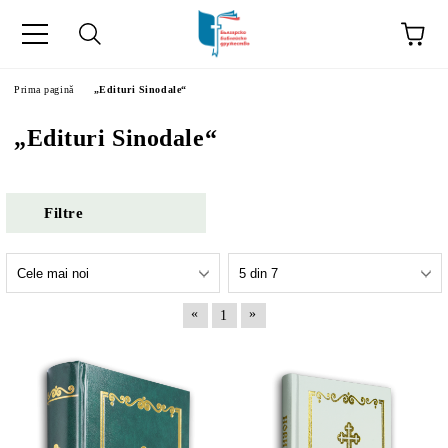
ă
Prima pagină
„Edituri Sinodale“
„Edituri Sinodale“
Filtre
«
»
1