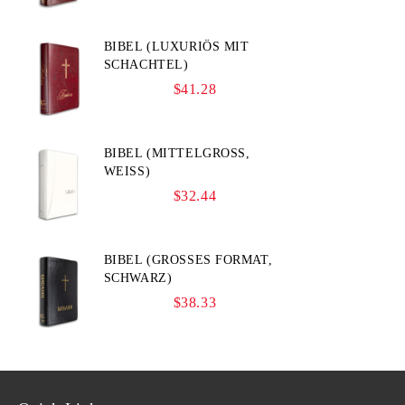
BIBEL (LUXURIÖS MIT
SCHACHTEL)
$41.28
BIBEL (MITTELGROSS, W
EISS)
$32.44
BIBEL (GROSSES FORMAT, S
CHWARZ)
$38.33