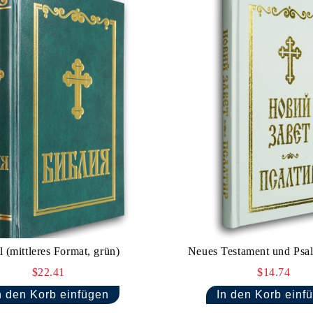
l (mittleres Format, grün)
Neues Testament und Psal
$22.41
$14.74