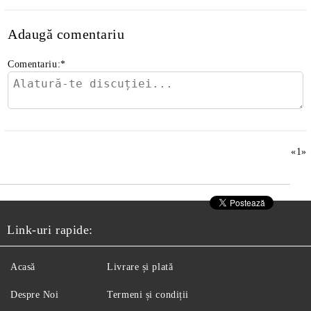
Adaugă comentariu
Comentariu:
*
«
1
»
Link-uri rapide:
Acasă
Livrare și plată
Despre Noi
Termeni și condiții