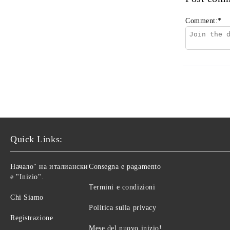
Comment:
*
Quick Links:
Начало" на италиански
Consegna e pagamento
е "Inizio".
Termini e condizioni
Chi Siamo
Politica sulla privacy
Registrazione
Mese del nuovo inizio!