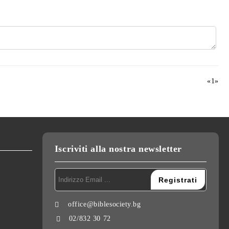
«
1
»
Iscriviti alla nostra newsletter
office@biblesociety.bg
02/832 30 72