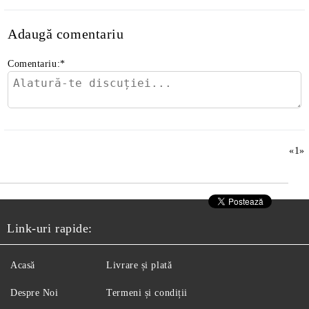
Adaugă comentariu
Comentariu:
*
«
1
»
Link-uri rapide:
Acasă
Livrare și plată
Despre Noi
Termeni și condiții