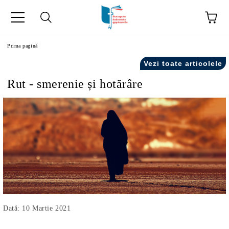
ă
Prima pagină
Vezi toate articolele
Rut - smerenie și hotărâre
Dată: 10 Martie 2021