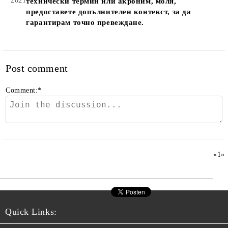
2021
технически термин или акроним, моля,
предоставете допълнителен контекст, за да
гарантирам точно превеждане.
Post comment
Comment:
*
«
1
»
Quick Links: