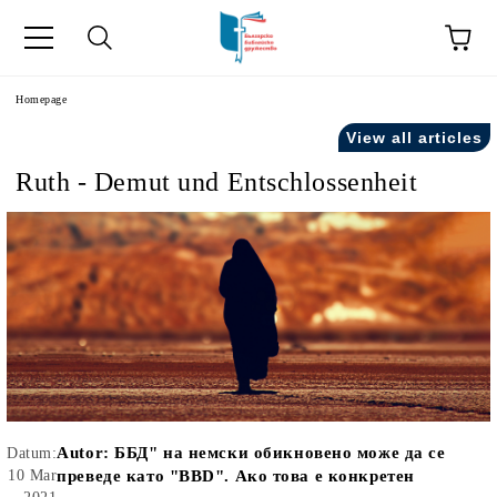
he
Homepage
View all articles
Ruth - Demut und Entschlossenheit
Autor:
ББД" на немски обикновено може да се
Datum:
10 Mar
преведе като "BBD". Ако това е конкретен