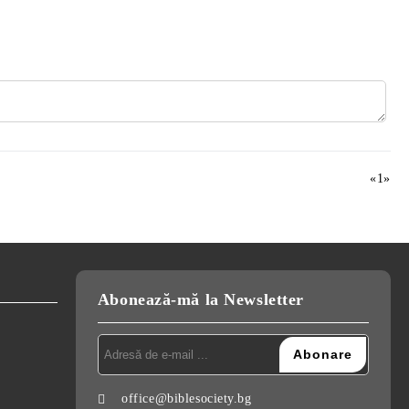
«
1
»
Abonează-mă la Newsletter
office@biblesociety.bg