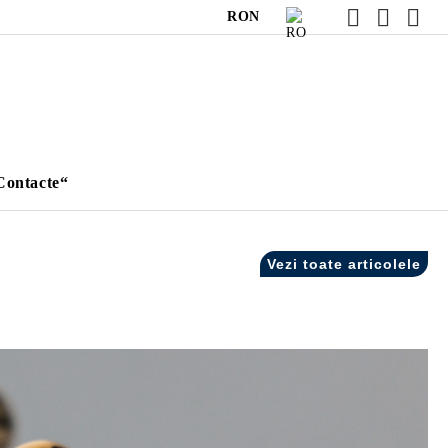
RON
Contacte“
Vezi toate articolele