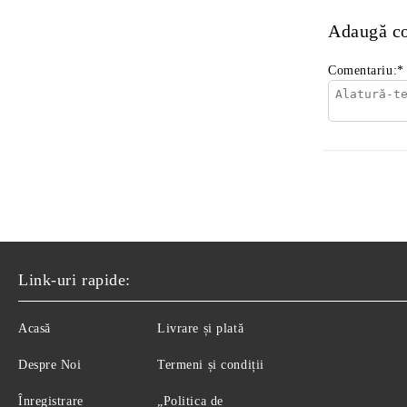
Adaugă c
Comentariu:
*
Link-uri rapide:
Acasă
Livrare și plată
Despre Noi
Termeni și condiții
Înregistrare
„Politica de