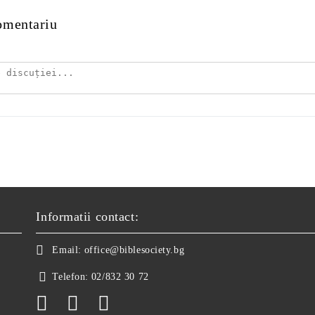
omentariu
Informatii contact:
Email:
office@biblesociety.bg
Telefon:
02/832 30 72