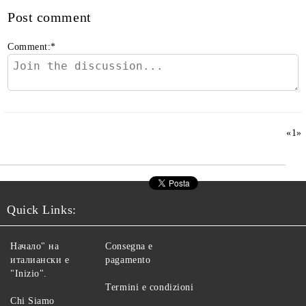
Post comment
Comment:
*
«
1
»
Quick Links:
Начало" на
Consegna e
италиански е
pagamento
"Inizio".
Termini e condizioni
Chi Siamo