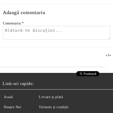
Adaugă comentariu
Comentariu:
*
«
1
»
Link-uri rapide:
Acasă
Livrare și plată
Despre Noi
Termeni și condiții