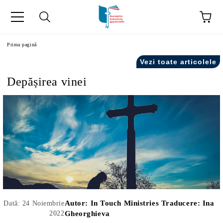
ă
Prima pagină
Vezi toate articolele
Depășirea vinei
Autor:
In Touch Ministries Traducere: Ina
Dată: 24 Noiembrie
2022
Gheorghieva