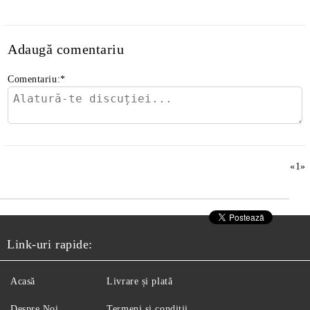
Adaugă comentariu
Comentariu:
*
«
1
»
Link-uri rapide:
Acasă
Livrare și plată
Despre Noi
Termeni și condiții