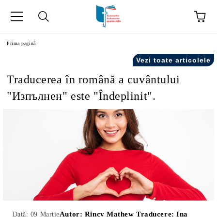
ă
Prima pagină
Vezi toate articolele
Traducerea în română a cuvântului
"Изпълнен" este "Îndeplinit".
Autor:
Rincy Mathew Traducere: Ina
Dată: 09 Martie