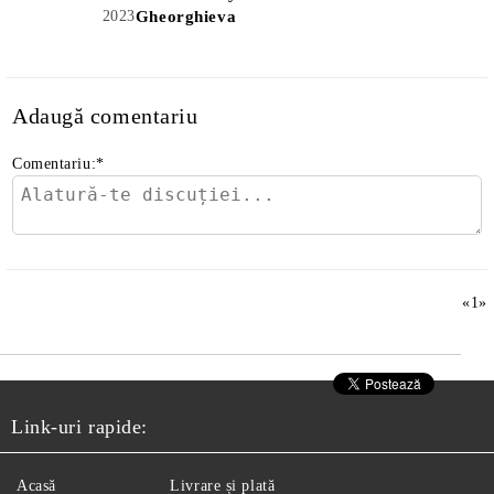
2023
Gheorghieva
Adaugă comentariu
Comentariu:
*
«
1
»
Link-uri rapide:
Acasă
Livrare și plată