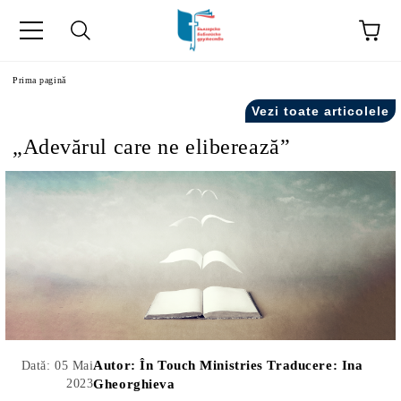
ă
Prima pagină
Vezi toate articolele
„Adevărul care ne eliberează”
Autor:
În Touch Ministries Traducere: Ina
Dată: 05 Mai
2023
Gheorghieva