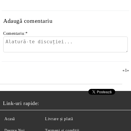
Adaugă comentariu
Comentariu:
*
«
1
»
Link-uri rapide:
Acasă
Livrare și plată
Despre Noi
Termeni și condiții