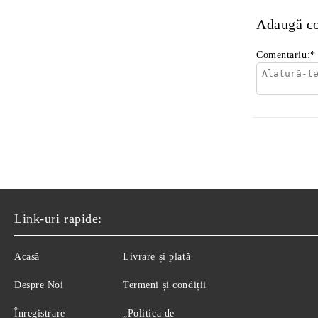
Adaugă c
Comentariu:
*
Link-uri rapide:
Acasă
Livrare și plată
Despre Noi
Termeni și condiții
Înregistrare
„Politica de