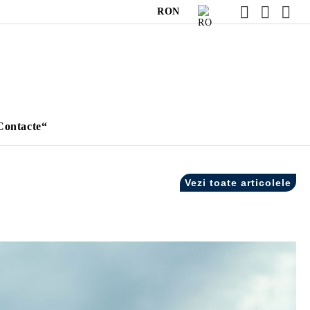
RON
Contacte“
Vezi toate articolele