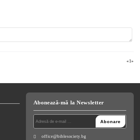
«
1
»
Abonează-mă la Newsletter
office@biblesociety.bg