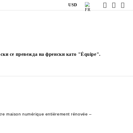
USD
ски се превежда на френски като "Équipe".
otre maison numérique entièrement rénovée –