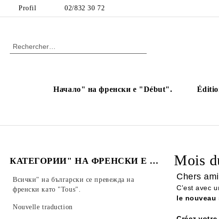
Profil
02/832 30 72
Начало" на френски е "Début".
Éditio
Mois d
КАТЕГОРИИ" НА ФРЕНСКИ Е "CATÉGORIES".
Chers ami
Всички" на български се превежда на
C'est avec 
френски като "Tous".
le nouveau 
Nouvelle traduction
Créez votre