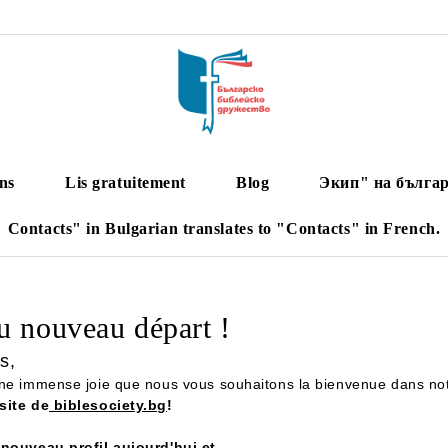
ns
Lis gratuitement
Blog
Экип" на българ
Contacts" in Bulgarian translates to "Contacts" in French.
u nouveau départ !
s,
une immense joie que nous vous souhaitons la bienvenue dans n
site de
biblesociety.bg
!
 nouveau profil aujourd'hui et