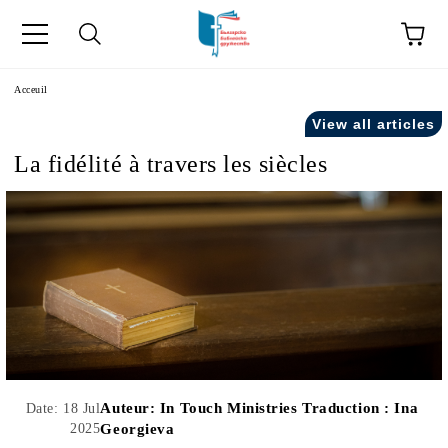
ge
Acceuil
View all articles
La fidélité à travers les siècles
ски като "Équipe".
acts" in French.
Auteur:
In Touch Ministries Traduction : Ina
Date: 18 Jul
2025
Georgieva