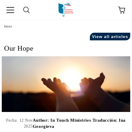
a
Inicio
View all articles
como "Inicio".
Our Hope
Author:
In Touch Ministries Traducción: Ina
Fecha: 12 Nov
2025
Georgieva