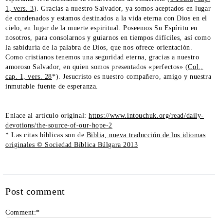
1, vers. 3
). Gracias a nuestro Salvador, ya somos aceptados en lugar
de condenados y estamos destinados a la vida eterna con Dios en el
cielo, en lugar de la muerte espiritual. Poseemos Su Espíritu en
nosotros, para consolarnos y guiarnos en tiempos difíciles, así como
la sabiduría de la palabra de Dios, que nos ofrece orientación.
Como cristianos tenemos una seguridad eterna, gracias a nuestro
amoroso Salvador, en quien somos presentados «perfectos» (
Col.,
cap. 1, vers. 28
*). Jesucristo es nuestro compañero, amigo y nuestra
inmutable fuente de esperanza.
Enlace al artículo original:
https://www.intouchuk.org/read/daily-
devotions/the-source-of-our-hope-2
* Las citas bíblicas son de
Biblia, nueva traducción de los idiomas
originales © Sociedad Bíblica Búlgara 2013
Post comment
Comment:
*