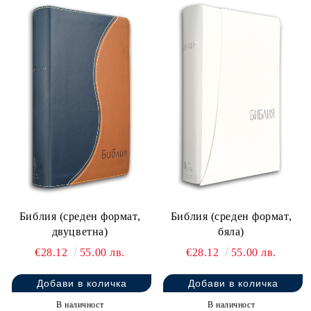
През 2021 г. се навършиха 150 г. от
първото печатно издаване на цялата
Библия на съвременен български език.
Това е събитие, епохално по своята
същност и значимост, оказало
изключително влияние върху българската
култура, език и национално съзнание.
Цариградската Библия (станала по-късно
известна като „Славейкова”) излиза от
печат през 1871 г., след няколкогодишен
труд от страна на д-р Илайъс Ригс, д-р
Библия (среден формат,
Библия (среден формат,
Алберт Лонг, Христодул Костович Сичан-
двуцветна)
бяла)
Николов и Петко Р. Славейков в Цариград
€28.12
55.00 лв.
€28.12
55.00 лв.
(днешен Истанбул). Наред с църковното и
духовно значение за българския народ,
тази Библия изиграва основополагаща
В наличност
В наличност