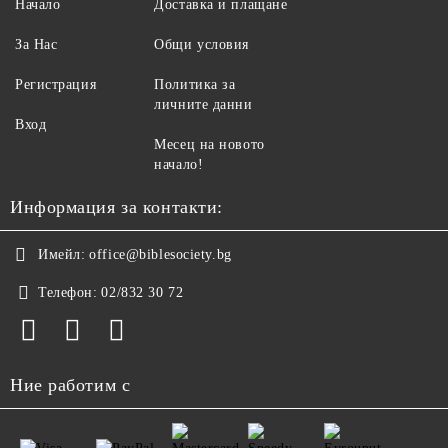
Начало
Доставка и плащане
обозначаваща авторските права, или на
първия екран (в зависимост от вида) на
За Нас
Общи условия
съответния материал, трябва да се
Регистрация
Политика за
изписва следното:
личните данни
Вход
Библейските цитати са от Библия,
Месец на новото
начало!
ревизирано издание © Българско
библейско дружество 2025. Използвани с
Информация за контакти:
разрешение.
Имейл:
office@biblesociety.bg
Телефон:
02/832 30 72
Ние работим с