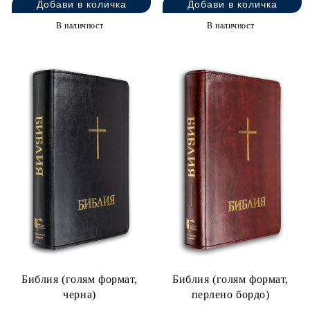
български език.
В наличност
В наличност
До началото на XX в. Цариградската
Библия вече е издадена в десетки хиляди
екземпляра в различен формат. През този
период обаче българският език се развива
изключително динамично, а интересът към
Библията на съвременен български расте
непрестанно. Това налага да се направи
редакция, наричана също ревизия на
текста. През 1923 г. в София излиза
първото „ревизирано издание“, а през
1940 г. – второто. Разпространението на
Цариградската Библия започва да се
осъществява от специално създаденото
за тази цел в началото на XX в. Българско
Библия (голям формат,
Библия (голям формат,
библейско дружество.
черна)
перлено бордо)