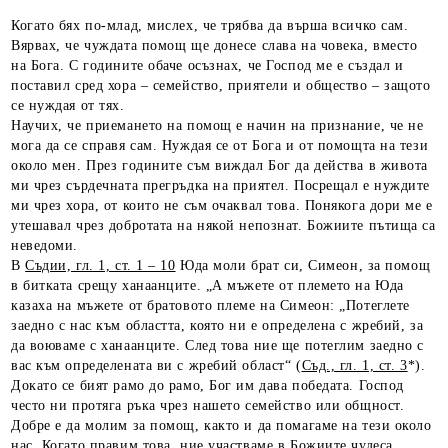
Когато бях по-млад, мислех, че трябва да върша всичко сам.
Вярвах, че чуждата помощ ще донесе слава на човека, вместо
на Бога. С годините обаче осъзнах, че Господ ме е създал и
поставил сред хора – семейство, приятели и общество – защото
се нуждая от тях.
Научих, че приемането на помощ е начин на признание, че не
мога да се справя сам. Нуждая се от Бога и от помощта на тези
около мен. През годините съм виждал Бог да действа в живота
ми чрез сърдечната прегръдка на приятел. Посрещал е нуждите
ми чрез хора, от които не съм очаквал това. Понякога дори ме е
утешавал чрез добротата на някой непознат. Божиите пътища са
неведоми.
В
Съдии, гл. 1, ст. 1 – 10
Юда моли брат си, Симеон, за помощ
в битката срещу ханаанците. „А мъжете от племето на Юда
казаха на мъжете от братовото племе на Симеон: „Потеглете
заедно с нас към областта, която ни е определена с жребий, за
да воюваме с ханаанците. След това ние ще потеглим заедно с
вас към определената ви с жребий област“ (
Съд., гл. 1, ст. 3
*).
Докато се бият рамо до рамо, Бог им дава победата. Господ
често ни протяга ръка чрез нашето семейство или общност.
Добре е да молим за помощ, както и да помагаме на тези около
нас. Когато правим това, ние участваме в Божиите чудеса.