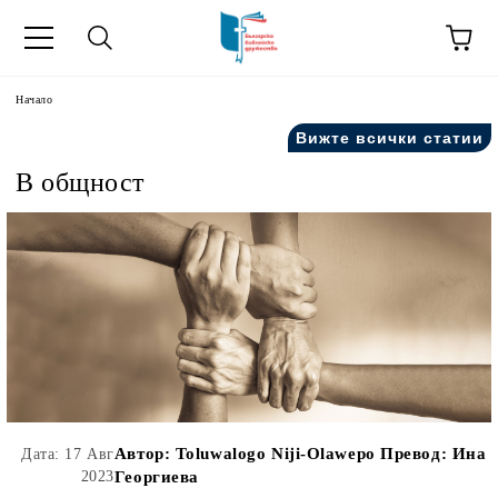
ик
Начало
Вижте всички статии
В общност
Автор:
Toluwalogo Niji-Olawepo Превод: Ина
Дата: 17 Авг
2023
Георгиева