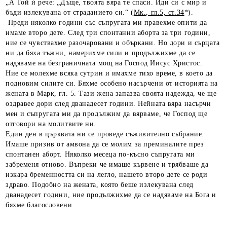
„А Той ѝ рече: „Дъще, твоята вяра те спаси. Иди си с мир и
бъди излекувана от страданието си.“ (
Мк., гл.5, ст.34
*).
Преди няколко години със съпругата ми правехме опити да
имаме второ дете. След три спонтанни аборта за три години,
ние се чувствахме разочаровани и объркани. Но дори и сърцата
ни да бяха тъжни, намерихме сили и продължихме да се
надяваме на безграничната мощ на Господ Иисус Христос.
Ние се молехме всяка сутрин и имахме тихо време, в което да
подновим силите си. Бяхме особено насърчени от историята на
жената в Марк, гл. 5. Тази жена запазва своята надежда, че ще
оздравее дори след дванадесет години. Нейната вяра насърчи
мен и съпругата ми да продължим да вярваме, че Господ ще
отговори на молитвите ни.
Един ден в църквата ни се проведе съживително събрание.
Имаше призив от амвона да се молим за преминалите през
спонтанен аборт. Няколко месеца по-късно съпругата ми
забременя отново. Въпреки че имаше кървене и трябваше да
изкара бременността си на легло, нашето второ дете се роди
здраво. Подобно на жената, която беше излекувана след
дванадесет години, ние продължихме да се надяваме на Бога и
бяхме благословени.