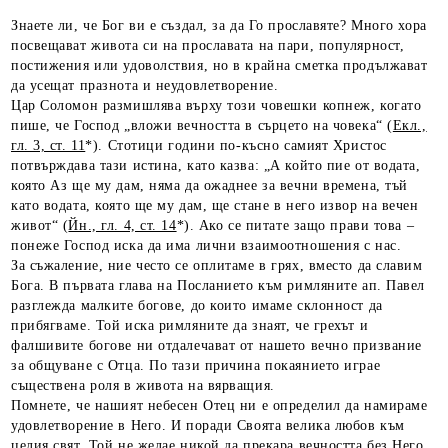
Знаете ли, че Бог ви е създал, за да Го прославяте? Много хора
посвещават живота си на прославата на пари, популярност,
постижения или удоволствия, но в крайна сметка продължават
да усещат празнота и неудовлетворение.
Цар Соломон размишлява върху този човешки копнеж, когато
пише, че Господ „вложи вечността в сърцето на човека“ (
Екл.,
гл. 3, ст. 11
*). Стотици години по-късно самият Христос
потвърждава тази истина, като казва: „А който пие от водата,
която Аз ще му дам, няма да ожаднее за вечни времена, тъй
като водата, която ще му дам, ще стане в него извор на вечен
живот“ (
Йн., гл. 4, ст. 14
*). Ако се питате защо прави това –
понеже Господ иска да има лични взаимоотношения с нас.
За съжаление, ние често се оплитаме в грях, вместо да славим
Бога. В първата глава на Посланието към римляните ап. Павел
разглежда малките богове, до които имаме склонност да
прибягваме. Той иска римляните да знаят, че грехът и
фалшивите богове ни отдалечават от нашето вечно призвание
за общуване с Отца. По тази причина покаянието играе
съществена роля в живота на вярващия.
Помнете, че нашият небесен Отец ни е определил да намираме
удовлетворение в Него. И поради Своята велика любов към
целия свят, Той не желае никой да прекара вечността без Него.