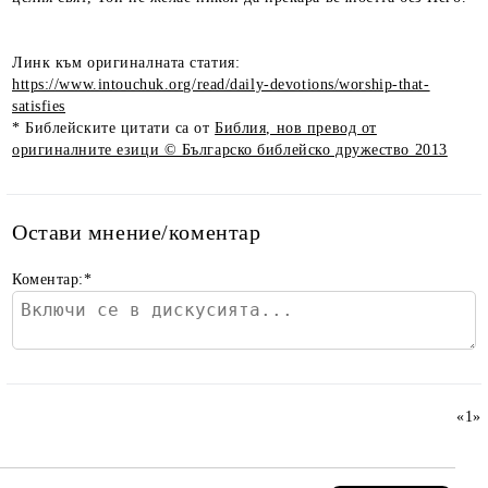
Линк към оригиналната статия:
https://www.intouchuk.org/read/daily-devotions/worship-that-
satisfies
* Библейските цитати са от
Библия, нов превод от
оригиналните езици © Българско библейско дружество 2013
Остави мнение/коментар
Коментар:
*
«
1
»