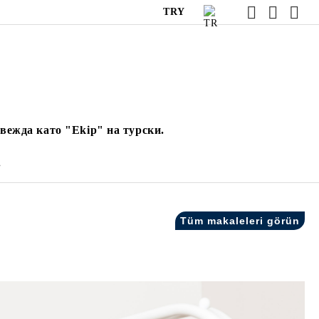
TRY
вежда като "Ekip" на турски.
.
Tüm makaleleri görün