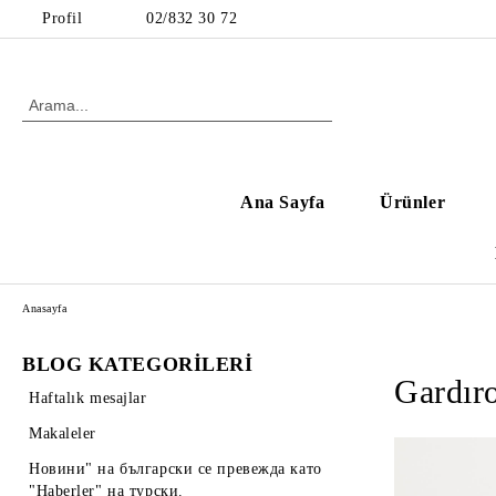
Profil
02/832 30 72
Ana Sayfa
Ürünler
Anasayfa
BLOG KATEGORİLERİ
Gardıro
Haftalık mesajlar
Makaleler
Новини" на български се превежда като
"Haberler" на турски.