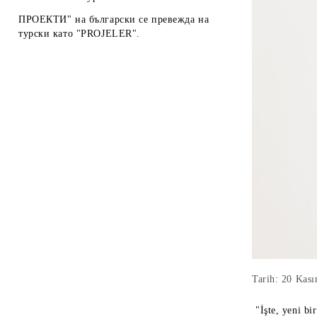
ПРОЕКТИ" на български се превежда на
турски като "PROJELER".
Tarih: 20 Kas
"İşte, yeni b