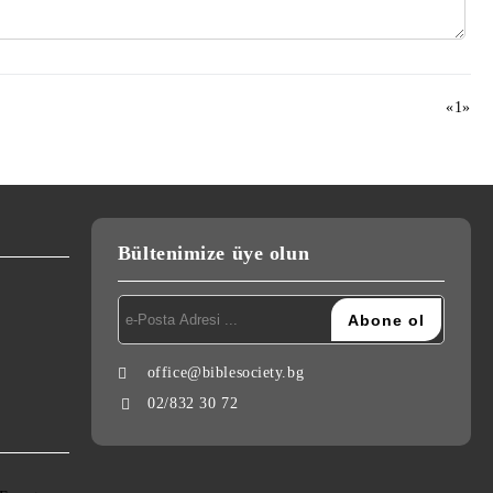
«
1
»
Bültenimize üye olun
office@biblesociety.bg
02/832 30 72