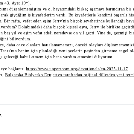
m 43, Ayet 19
*).
abımı düzenlememiştim ve o, hayatımdaki birkaç aşamayı barındıran bir 
arak giydiğim iş kıyafetlerim vardı. Bu kıyafetlerle kendimi başarılı hi
. Bir rafta, vefat eden eşim Jerry'nin birçok seyahatinde kullandığı b
yordum? Dolabımdaki daha birçok kişisel eşya, Jerry ile birlikte geçirdi
on beş yıl ve eşim vefat edeli neredeyse on yıl geçti. Yine de, geçmişi
ğini biliyordum.
ize, daha önce olanları hatırlamamamızı, önceki olayları düşünmememizi
Tanrı'nın benim için planladığı yeni şeylerin peşinden gitmeme engel o
ığı geleceği kabul etmem için bana yardım etmesini diliyorum.
leye bağlantı:
https://www.upperroom.org/devotionals/en-2025-11-17
rı,
Bulgarska Biblyesko Drujestvo tarafından orijinal dillerden yeni ter
z