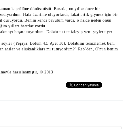
zaman kapsülüne dönüşmüştü. Burada, on yıllar önce bir
ssediyordum. Hala üzerime oluyorlardı, fakat artık giymek için bir
avul duruyordu. Benim kendi bavulum vardı, o halde neden onun
ğim yılları hatırlatıyordu.
 bırakmayı başaramıyordum. Dolabımı temizleyip yeni şeylere yer
 söyler (
Yeşaya, Bölüm 43, Ayet 18
). Dolabımı temizlemek beni
lan anılar ve alışkanlıkları mı tutuyordum?" Rab’den, O'nun benim
cümeyle hazırlanmıştır, © 2013