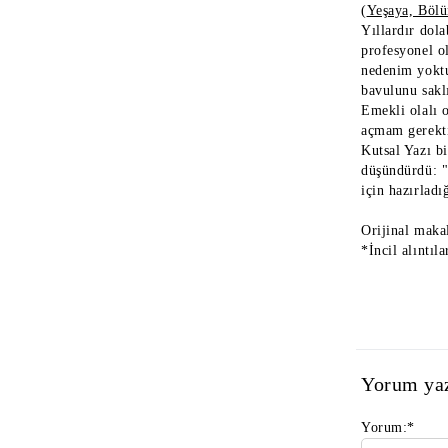
(
Yeşaya, Bölü
Yıllardır dol
profesyonel ol
nedenim yoktu
bavulunu saklı
Emekli olalı 
açmam gerekti
Kutsal Yazı b
düşündürdü: "
için hazırlad
Orijinal maka
*İncil alıntıla
Yorum ya
Yorum:
*