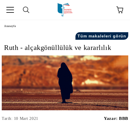
Anasayfa
Tüm makaleleri görün
Ruth - alçakgönüllülük ve kararlılık
kip" на турски.
şiler" in Turkish.
Yazar:
BBB
Tarih: 10 Mart 2021