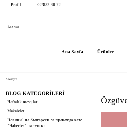
Profil
02/832 30 72
Ana Sayfa
Ürünler
Anasayfa
BLOG KATEGORİLERİ
Özgüve
Haftalık mesajlar
Makaleler
Новини" на български се превежда като
"Haberler" на турски.