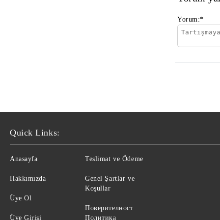
Yorum:
*
Quick Links:
Anasayfa
Teslimat ve Ödeme
Hakkımızda
Genel Şartlar ve
Koşullar
Üye Ol
Поверителност
Üye Girişi
Политика