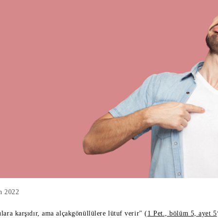
n 2022
lara karşıdır, ama alçakgönüllülere lütuf verir" (
1 Pet., bölüm 5, ayet 5