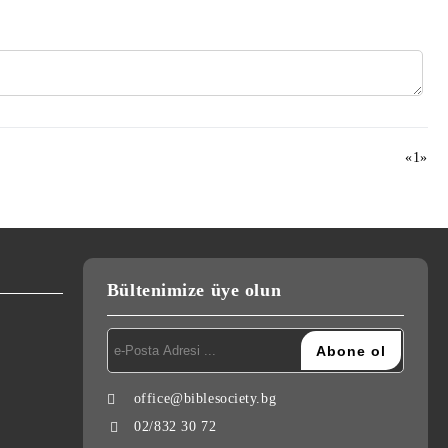
«
1
»
Bültenimize üye olun
office@biblesociety.bg
02/832 30 72