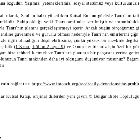
ana özgüdür. Yaşımız, yeteneklerimiz, sosyal statümüz veya kültürümüz n
kralı olarak, Saul'un halkı yönetirken Kutsal Ruh'un gücüyle Tanrı'nın tal
reklidir: Sahip olduğu yetki Tanrı tarafından verilmiştir ve sorumlulukla
yle Tanrı'nın planını gerçekleştirmeyi içerir. Ancak bugün birçoğumuz g
kendine güvenmesi ve gururlu olması nedeniyle Tanrı'nın emirlerini çiğne
zle ilgili olmadığını düşünebilirsiniz, çünkü yüksek bir mevkide değilsi
eçildik (
1 Kron., bölüm 2, ayet 9
) ve O'nun her birimiz için özel bir gör
şar: bize rehberlik etmek ve Tanrı'nın planının bir parçasını yerine get
olunuzun Tanrı'nınkinden daha iyi olduğunu düşünüyor musunuz? Bağıms
ir.
lenin bağlantısı:
https://www.intouch.org/read/daily-devotions/the-prob
ılar
Kutsal Kitap, orijinal dillerden yeni çeviri © Bulgar Bible Topluluğ
z