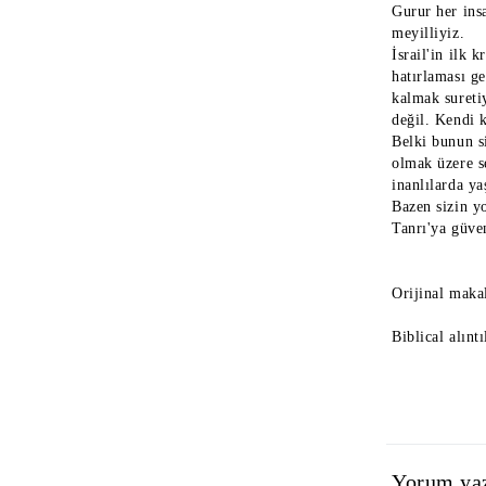
Gurur her ins
meyilliyiz.
İsrail'in ilk 
hatırlaması ge
kalmak sureti
değil. Kendi 
Belki bunun si
olmak üzere s
inanlılarda ya
Bazen sizin y
Tanrı'ya güven
Orijinal maka
Biblical alınt
Yorum ya