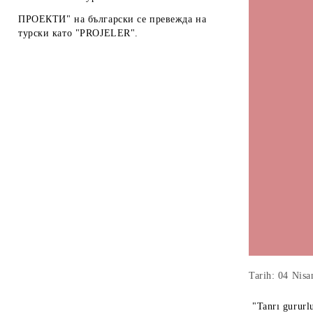
ПРОЕКТИ" на български се превежда на
турски като "PROJELER".
Tarih: 04 Nisa
"Tanrı gururlu