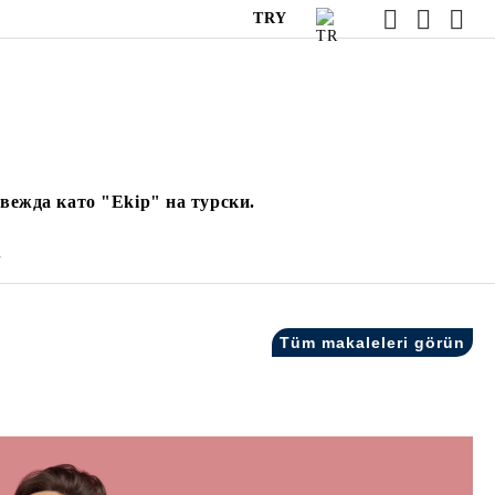
TRY
вежда като "Ekip" на турски.
.
Tüm makaleleri görün