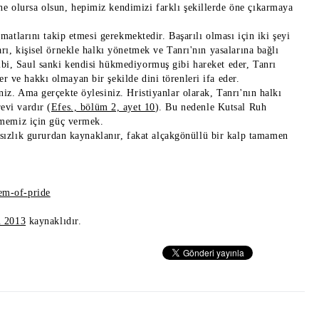
e olursa olsun, hepimiz kendimizi farklı şekillerde öne çıkarmaya
imatlarını takip etmesi gerekmektedir. Başarılı olması için iki şeyi
rı, kişisel örnekle halkı yönetmek ve Tanrı'nın yasalarına bağlı
ibi, Saul sanki kendisi hükmediyormuş gibi hareket eder, Tanrı
r ve hakkı olmayan bir şekilde dini törenleri ifa eder.
niz. Ama gerçekte öylesiniz. Hristiyanlar olarak, Tanrı'nın halkı
evi vardır (
Efes., bölüm 2, ayet 10
). Bu nedenle Kutsal Ruh
irmemiz için güç vermek.
ızlık gururdan kaynaklanır, fakat alçakgönüllü bir kalp tamamen
lem-of-pride
u 2013
kaynaklıdır.