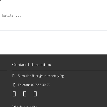
Contact Information:
E-mail:
office@biblesociety.bg
Telefon:
02/832 30 72