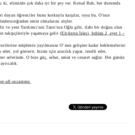
 ki, elimizde çok daha iyi bir şey var. Kutsal Ruh, her durumda
ri duyan öğrenciler bunu korkuyla karşılar, oysa bu, O'nun
göndereceğinden emin olmalarını söyler.
ir ve yeni Yardımcı'nın Tanrı'nın Oğlu gibi, ilahi bir doğası olan
in takipçileriyle yaşamaya gelir (
Elçilerin İşleri, bölüm 2, ayet 1 –
encilerine müjdenin yayılmasını O’nun gelişine kadar beklemelerini
der, yol gösterir, bizim için aracılık yapar, teselli eder,
her seferinde, O bize güç, sebat, umut ve cesaret sağlar. Her günün
ayrıcalık.
for-all-occasions