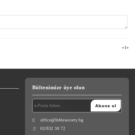
«
1
»
Bültenimize üye olun
office@biblesociety.bg
02/832 30 72