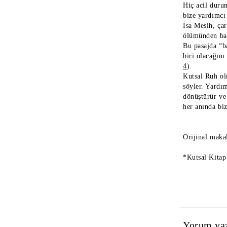
Hiç acil duru
bize yardımcı
İsa Mesih, ça
ölümünden bah
Bu pasajda “b
biri olacağını
4
).
Kutsal Ruh ol
söyler. Yardım
dönüştürür ve
her anında biz
Orijinal maka
*Kutsal Kitap 
Yorum ya