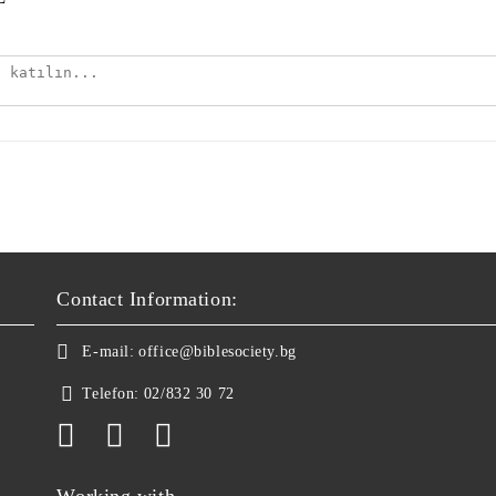
Contact Information:
E-mail:
office@biblesociety.bg
Telefon:
02/832 30 72