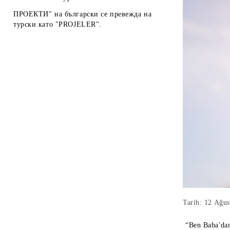
ПРОЕКТИ" на български се превежда на
турски като "PROJELER".
Tarih: 12 Ağus
“Ben Baba'dan