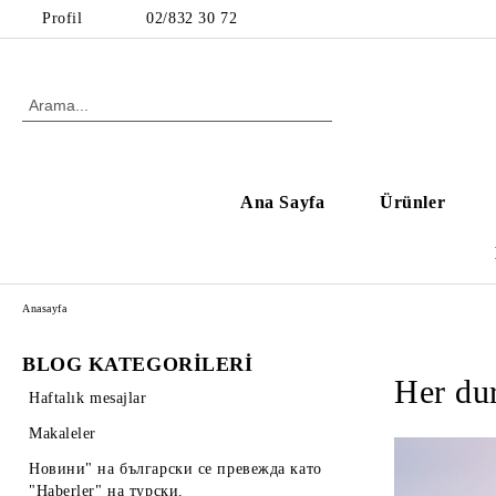
Profil
02/832 30 72
Ana Sayfa
Ürünler
Anasayfa
BLOG KATEGORİLERİ
Her du
Haftalık mesajlar
Makaleler
Новини" на български се превежда като
"Haberler" на турски.