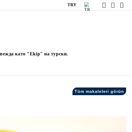
TRY
вежда като "Ekip" на турски.
.
Tüm makaleleri görün