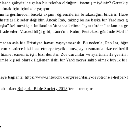
mlarda gökyüzüne çalan bir telefon olduğunu istemiş miydiniz? Gerçek şu
 olmak için içimizde yaşıyor.
rmıha gerilmeden önceki akşam, öğrencilerini bırakacağını bildirir. Habe
settiği ilk sefer değildir. Ancak Rab, takipçilerine başka bir Yardımcı 
aşka” kelimesi için kullanılan Yunanca kelime “aynı türden” anlamına gel
 ifade eder. Vaadedildiği gibi, Tanrı'nın Ruhu, Pentekost gününde Mesih'
madan asla bir Hristiyan hayatı yaşayamazdık. Bu nedenle, Rab İsa, öğr
cımız sadece bizi itaat etmeye teşvik etmez, aynı zamanda bize rehberlik e
 hizmet etmemiz için bizi donatır. Zor durumlar ve ayartmalarla çevrili 
imle kişisel olarak ilgilenen ilahi bir Yardımcıya sahip olmak büyük bir 
leye bağlantı:
https://www.intouchuk.org/read/daily-devotions/a-helper-
alıntıları
Bulgaria Bible Society 2013
’ten alınmıştır.
z