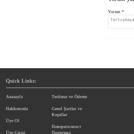
Yorum:
*
Quick Links:
Anasayfa
Teslimat ve Ödeme
Hakkımızda
Genel Şartlar ve
Koşullar
Üye Ol
Поверителност
Üye Girişi
Политика