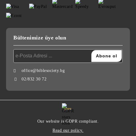
Bültenimize üye olun
office@biblesociety.bg
02/832 30 72
GDPR
Our website is GDPR compliant.
Read our policy.