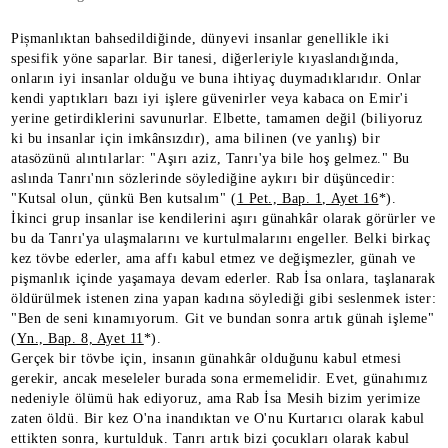
Pișmanlıktan bahsedildiğinde, dünyevi insanlar genellikle iki
spesifik yöne saparlar. Bir tanesi, diğerleriyle kıyaslandığında,
onların iyi insanlar olduğu ve buna ihtiyaç duymadıklarıdır. Onlar
kendi yaptıkları bazı iyi işlere güvenirler veya kabaca on Emir'i
yerine getirdiklerini savunurlar. Elbette, tamamen değil (biliyoruz
ki bu insanlar için imkânsızdır), ama bilinen (ve yanlış) bir
atasözünü alıntılarlar: "Aşırı aziz, Tanrı'ya bile hoş gelmez." Bu
aslında Tanrı'nın sözlerinde söylediğine aykırı bir düşüncedir:
"Kutsal olun, çünkü Ben kutsalım" (
1 Pet., Bap. 1, Ayet 16
*).
İkinci grup insanlar ise kendilerini aşırı günahkâr olarak görürler ve
bu da Tanrı'ya ulaşmalarını ve kurtulmalarını engeller. Belki birkaç
kez tövbe ederler, ama affı kabul etmez ve değişmezler, günah ve
pişmanlık içinde yaşamaya devam ederler. Rab İsa onlara, taşlanarak
öldürülmek istenen zina yapan kadına söylediği gibi seslenmek ister:
"Ben de seni kınamıyorum. Git ve bundan sonra artık günah işleme"
(
Yn., Bap. 8, Ayet 11
*).
Gerçek bir tövbe için, insanın günahkâr olduğunu kabul etmesi
gerekir, ancak meseleler burada sona ermemelidir. Evet, günahımız
nedeniyle ölümü hak ediyoruz, ama Rab İsa Mesih bizim yerimize
zaten öldü. Bir kez O'na inandıktan ve O'nu Kurtarıcı olarak kabul
ettikten sonra, kurtulduk. Tanrı artık bizi çocukları olarak kabul