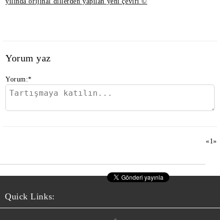
yılında orijinal dillerden yapılan yeni çeviri ©
Yorum yaz
Yorum:
*
«
1
»
Quick Links: