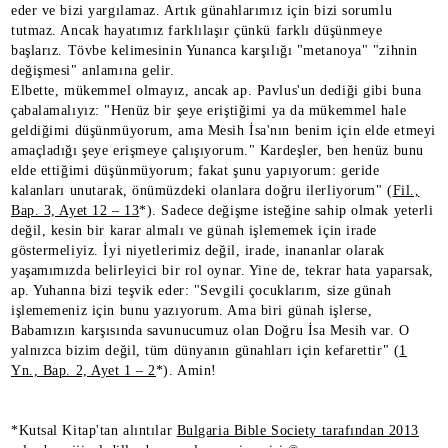
eder ve bizi yargılamaz. Artık günahlarımız için bizi sorumlu
tutmaz. Ancak hayatımız farklılaşır çünkü farklı düşünmeye
başlarız. Tövbe kelimesinin Yunanca karşılığı "metanoya" "zihnin
değişmesi" anlamına gelir.
Elbette, mükemmel olmayız, ancak ap. Pavlus'un dediği gibi buna
çabalamalıyız: "Henüz bir şeye eriştiğimi ya da mükemmel hale
geldiğimi düşünmüyorum, ama Mesih İsa'nın benim için elde etmeyi
amaçladığı şeye erişmeye çalışıyorum." Kardeşler, ben henüz bunu
elde ettiğimi düşünmüyorum; fakat şunu yapıyorum: geride
kalanları unutarak, önümüzdeki olanlara doğru ilerliyorum" (
Fil.,
Bap. 3, Ayet 12 – 13
*). Sadece değişme isteğine sahip olmak yeterli
değil, kesin bir karar almalı ve günah işlememek için irade
göstermeliyiz. İyi niyetlerimiz değil, irade, inananlar olarak
yaşamımızda belirleyici bir rol oynar. Yine de, tekrar hata yaparsak,
ap. Yuhanna bizi teşvik eder: "Sevgili çocuklarım, size günah
işlememeniz için bunu yazıyorum. Ama biri günah işlerse,
Babamızın karşısında savunucumuz olan Doğru İsa Mesih var. O
yalnızca bizim değil, tüm dünyanın günahları için kefarettir" (
1
Yn., Bap. 2, Ayet 1 – 2
*). Amin!
*Kutsal Kitap'tan alıntılar
Bulgaria Bible Society tarafından 2013