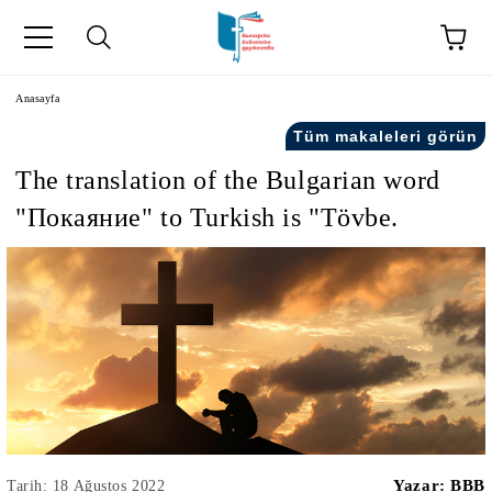
Anasayfa
Tüm makaleleri görün
The translation of the Bulgarian word
"Покаяние" to Turkish is "Tövbe.
kip" на турски.
şiler" in Turkish.
Yazar:
BBB
Tarih: 18 Ağustos 2022