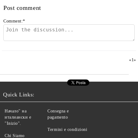
Post comment
Comment:
*
«
1
»
Quick Links:
Начало" на
Consegna e
италиански е
pagamento
"Inizio".
Termini e condizioni
Chi Siamo