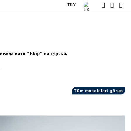
TRY
вежда като "Ekip" на турски.
.
Tüm makaleleri görün