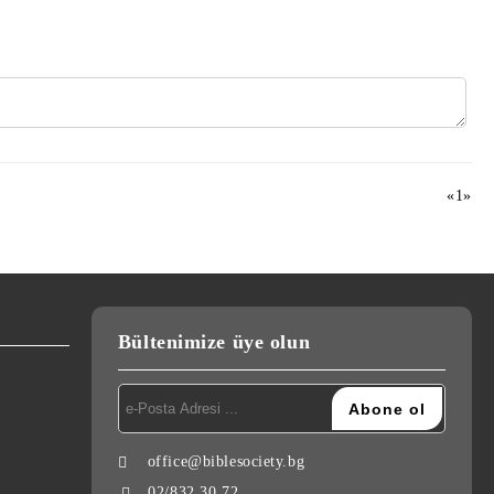
«
1
»
Bültenimize üye olun
office@biblesociety.bg
02/832 30 72