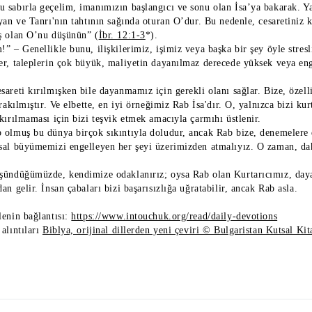
 sabırla geçelim, imanımızın başlangıcı ve sonu olan İsa’ya bakarak. 
ayan ve Tanrı'nın tahtının sağında oturan O’dur. Bu nedenle, cesaretiniz
ş olan O’nu düşünün” (
İbr. 12:1-3
*).
” – Genellikle bunu, ilişkilerimiz, işimiz veya başka bir şey öyle stres
er, taleplerin çok büyük, maliyetin dayanılmaz derecede yüksek veya enge
areti kırılmışken bile dayanmamız için gerekli olanı sağlar. Bize, özelli
ırakılmıştır. Ve elbette, en iyi örneğimiz Rab İsa'dır. O, yalnızca bizi
kırılmaması için bizi teşvik etmek amacıyla çarmıhı üstlenir.
 olmuş bu dünya birçok sıkıntıyla doludur, ancak Rab bize, denemelere 
sal büyümemizi engelleyen her şeyi üzerimizden atmalıyız. O zaman, daha
şündüğümüzde, kendimize odaklanırız; oysa Rab olan Kurtarıcımız, daya
an gelir. İnsan çabaları bizi başarısızlığa uğratabilir, ancak Rab asla.
lenin bağlantısı:
https://www.intouchuk.org/read/daily-devotions
alıntıları
Biblya, orijinal dillerden yeni çeviri © Bulgaristan Kutsal Ki