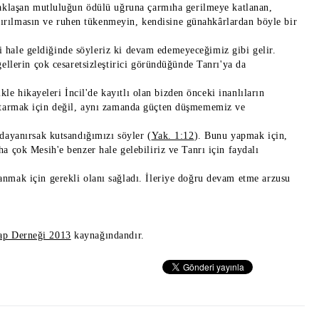
Yaklaşan mutluluğun ödülü uğruna çarmıha gerilmeye katlanan,
 kırılmasın ve ruhen tükenmeyin, kendisine günahkârlardan böyle bir
li hale geldiğinde söyleriz ki devam edemeyeceğimiz gibi gelir.
llerin çok cesaretsizleştirici göründüğünde Tanrı'ya da
kle hikayeleri İncil'de kayıtlı olan bizden önceki inanlıların
 kurtarmak için değil, aynı zamanda güçten düşmememiz ve
dayanırsak kutsandığımızı söyler (
Yak. 1:12
). Bunu yapmak için,
 çok Mesih'e benzer hale gelebiliriz ve Tanrı için faydalı
nmak için gerekli olanı sağladı. İleriye doğru devam etme arzusu
tap Derneği 2013
kaynağındandır.