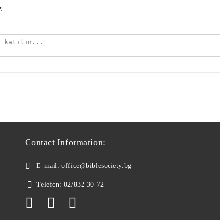
z
Contact Information:
E-mail:
office@biblesociety.bg
Telefon:
02/832 30 72