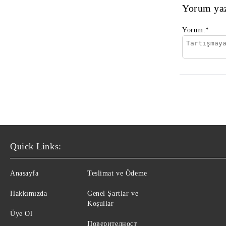
Yorum ya
Yorum:
*
Quick Links:
Anasayfa
Teslimat ve Ödeme
Hakkımızda
Genel Şartlar ve
Koşullar
Üye Ol
Поверителност