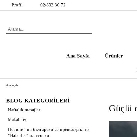
Profil
02/832 30 72
Ana Sayfa
Ürünler
Anasayfa
BLOG KATEGORİLERİ
Güçlü 
Haftalık mesajlar
Makaleler
Новини" на български се превежда като
"Haberler" на турски.