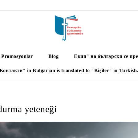
Promosyonlar
Blog
Екип" на български се пре
Контакти" in Bulgarian is translated to "Kişiler" in Turkish
durma yeteneği