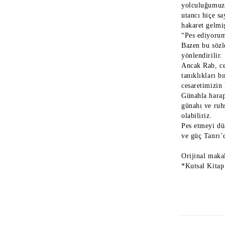
yolculuğumuzu
utancı hiçe s
hakaret gelmi
“Pes ediyorum!
Bazen bu sözl
yönlendirilir.
Ancak Rab, ces
tanıklıkları b
cesaretimizin 
Günahla harap
günahı ve ruh
olabiliriz.
Pes etmeyi dü
ve güç Tanrı’d
Orijinal maka
*Kutsal Kitap 