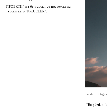
ПРОЕКТИ" на български се превежда на
турски като "PROJELER".
Tarih: 19 Ağus
“Bu yüzden, b