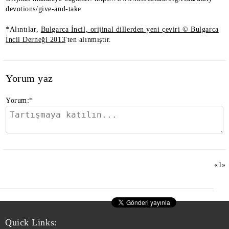
devotions/give-and-take
*Alıntılar,
Bulgarca İncil, orijinal dillerden yeni çeviri © Bulgarca
İncil Derneği 2013
'ten alınmıştır.
Yorum yaz
Yorum:
*
«
1
»
Quick Links: