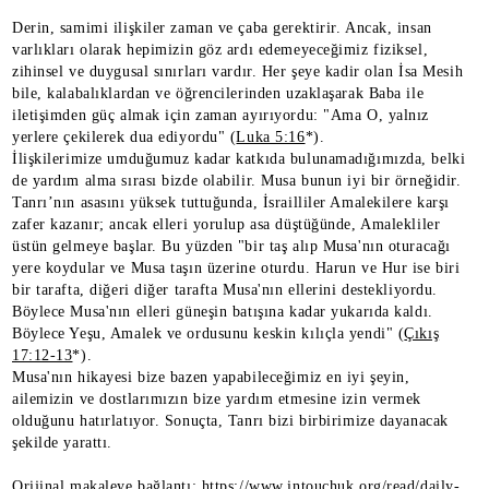
Derin, samimi ilişkiler zaman ve çaba gerektirir. Ancak, insan
varlıkları olarak hepimizin göz ardı edemeyeceğimiz fiziksel,
zihinsel ve duygusal sınırları vardır. Her şeye kadir olan İsa Mesih
bile, kalabalıklardan ve öğrencilerinden uzaklaşarak Baba ile
iletişimden güç almak için zaman ayırıyordu: "Ama O, yalnız
yerlere çekilerek dua ediyordu" (
Luka 5:16
*).
İlişkilerimize umduğumuz kadar katkıda bulunamadığımızda, belki
de yardım alma sırası bizde olabilir. Musa bunun iyi bir örneğidir.
Tanrı’nın asasını yüksek tuttuğunda, İsrailliler Amalekilere karşı
zafer kazanır; ancak elleri yorulup asa düştüğünde, Amalekliler
üstün gelmeye başlar. Bu yüzden "bir taş alıp Musa'nın oturacağı
yere koydular ve Musa taşın üzerine oturdu. Harun ve Hur ise biri
bir tarafta, diğeri diğer tarafta Musa'nın ellerini destekliyordu.
Böylece Musa'nın elleri güneşin batışına kadar yukarıda kaldı.
Böylece Yeşu, Amalek ve ordusunu keskin kılıçla yendi" (
Çıkış
17:12-13
*).
Musa'nın hikayesi bize bazen yapabileceğimiz en iyi şeyin,
ailemizin ve dostlarımızın bize yardım etmesine izin vermek
olduğunu hatırlatıyor. Sonuçta, Tanrı bizi birbirimize dayanacak
şekilde yarattı.
Orijinal makaleye bağlantı: https://www.intouchuk.org/read/daily-