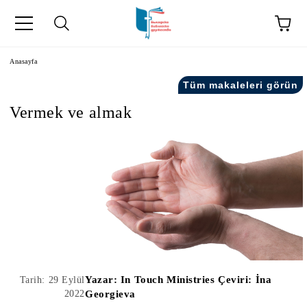
Anasayfa
Tüm makaleleri görün
Vermek ve almak
kip" на турски.
şiler" in Turkish.
Yazar:
In Touch Ministries Çeviri: İna
Tarih: 29 Eylül
2022
Georgieva