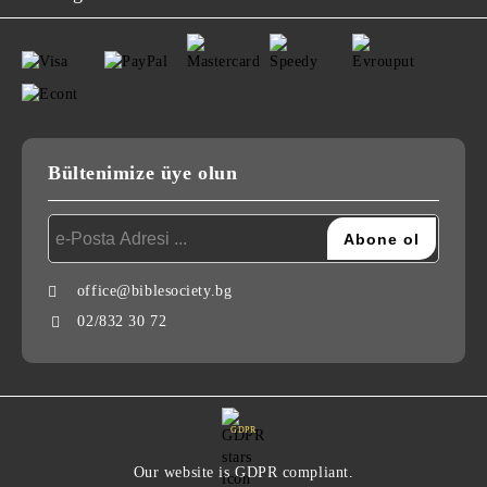
Bültenimize üye olun
office@biblesociety.bg
02/832 30 72
GDPR
Our website is GDPR compliant.