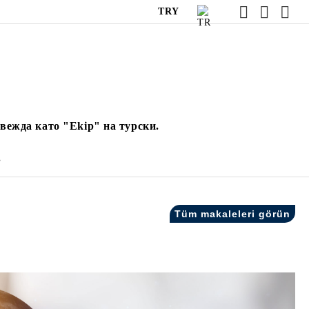
TRY
вежда като "Ekip" на турски.
.
Tüm makaleleri görün