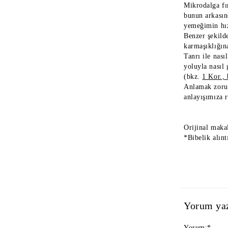
Mikrodalga fı
bunun arkasın
yemeğimin hız
Benzer şekild
karmaşıklığın
Tanrı ile nası
yoluyla nasıl 
(bkz.
1 Kor., 
Anlamak zorun
anlayışımıza 
Orijinal maka
*Bibelik alınt
Yorum ya
Yorum:
*