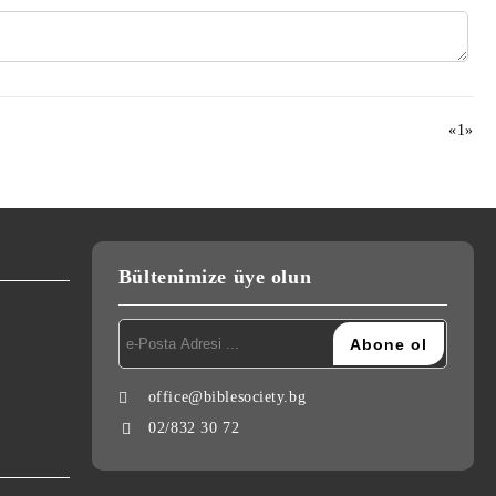
«
1
»
Bültenimize üye olun
office@biblesociety.bg
02/832 30 72