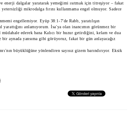
 enerji dalgalar yaratarak yemeğimi ısıtmak için titreşiyor – fakat
 yetersizliği mikrodalga fırını kullanmama engel olmuyor. Sadece
venmemi engellemiyor. Eyüp 38:1-7'de Rabb, yaratılışın
sıl yarattığını anlamıyorum. İsa'ya olan inancımın görünmez bir
ıl müdahale ederek bana Kalıcı bir huzur getirdiğini, kelam ve dua
iz bir aynada yansıma gibi görüyoruz, fakat bir gün anlayacağız
rı'nın büyüklüğüne yönlendiren sayısız gizem barındırıyor. Eksik
3