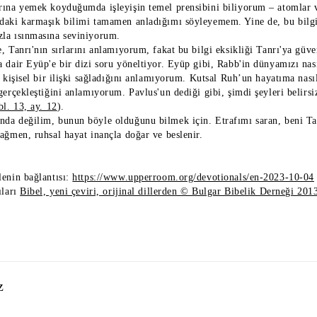
rına yemek koyduğumda işleyişin temel prensibini biliyorum – atomlar ve
daki karmaşık bilimi tamamen anladığımı söyleyemem. Yine de, bu bilgi
la ısınmasına seviniyorum.
e, Tanrı'nın sırlarını anlamıyorum, fakat bu bilgi eksikliği Tanrı'ya gü
a dair Eyüp'e bir dizi soru yöneltiyor. Eyüp gibi, Rabb'in dünyamızı na
l kişisel bir ilişki sağladığını anlamıyorum. Kutsal Ruh’un hayatıma nas
gerçekleştiğini anlamıyorum. Pavlus'un dediği gibi, şimdi şeyleri belirs
bl. 13, ay. 12
).
da değilim, bunun böyle olduğunu bilmek için. Etrafımı saran, beni Tan
rağmen, ruhsal hayat inançla doğar ve beslenir.
lenin bağlantısı:
https://www.upperroom.org/devotionals/en-2023-10-04
ıları
Bibel, yeni çeviri, orijinal dillerden © Bulgar Bibelik Derneği 201
z