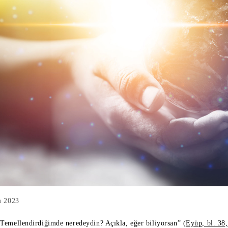
m 2023
Temellendirdiğimde neredeydin? Açıkla, eğer biliyorsan” (
Eyüp, bl. 38,