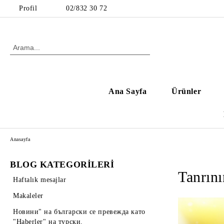
Profil
02/832 30 72
Ana Sayfa
Ürünler
Anasayfa
BLOG KATEGORİLERİ
Tanrını
Haftalık mesajlar
Makaleler
Новини" на български се превежда като
"Haberler" на турски.