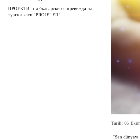
ПРОЕКТИ" на български се превежда на
турски като "PROJELER".
Tarih: 06 Eki
“Sen dünyayı 