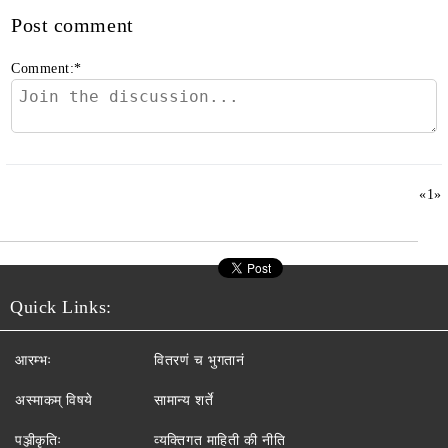
Post comment
Comment:
*
«
1
»
Quick Links:
आरम्भः
वितरणं च भुगतानं
अस्माकम् विषये
सामान्य शर्ते
पञ्जीकृतिः
व्यक्तिगत माहिती की नीति