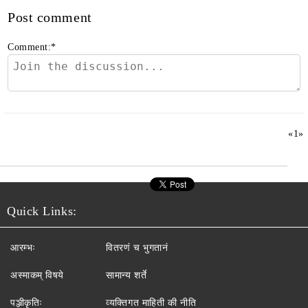
Post comment
Comment:
*
«
1
»
Quick Links:
आरम्भः
वितरणं च भुगतानं
अस्माकम् विषये
सामान्य शर्ते
पञ्जीकृतिः
व्यक्तिगत माहिती की नीति