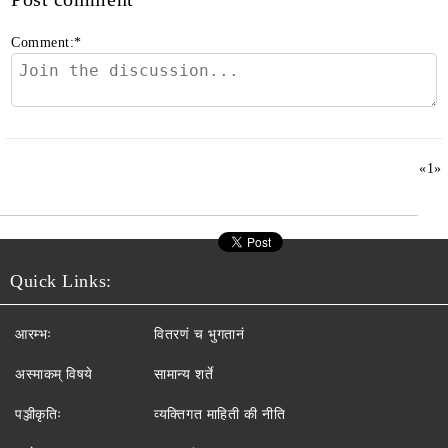
Comment:
*
«
1
»
Quick Links:
आरम्भः
वितरणं च भुगतानं
अस्माकम् विषये
सामान्य शर्ते
पञ्जीकृतिः
व्यक्तिगत माहिती की नीति