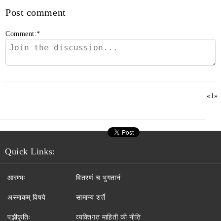
Post comment
Comment:
*
«
1
»
Quick Links:
आरम्भः
वितरणं च भुगतानं
अस्माकम् विषये
सामान्य शर्ते
पञ्जीकृतिः
व्यक्तिगत माहिती की नीति