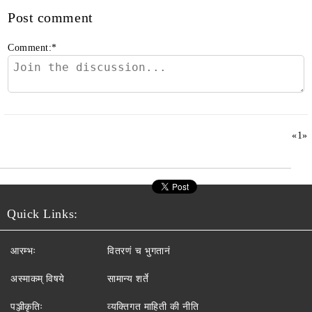
Post comment
Comment:
*
«
1
»
Quick Links:
आरम्भः
वितरणं च भुगतानं
अस्माकम् विषये
सामान्य शर्ते
पञ्जीकृतिः
व्यक्तिगत माहिती की नीति