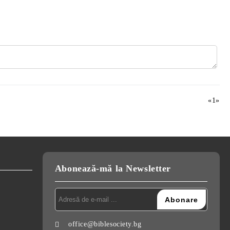
«
1
»
Abonează-mă la Newsletter
office@biblesociety.bg