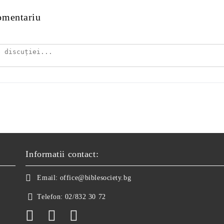
omentariu
Informatii contact:
Email:
office@biblesociety.bg
Telefon:
02/832 30 72