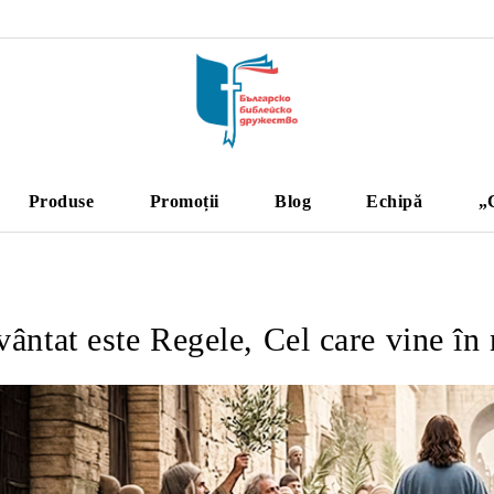
Produse
Promoții
Blog
Echipă
„
ântat este Regele, Cel care vine î