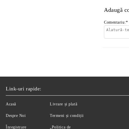
Adaugă c
Comentariu:
*
Link-uri rapide:
Acasă
Livrare și plată
Despre Noi
Termeni și condiții
Înregistrare
„Politica de