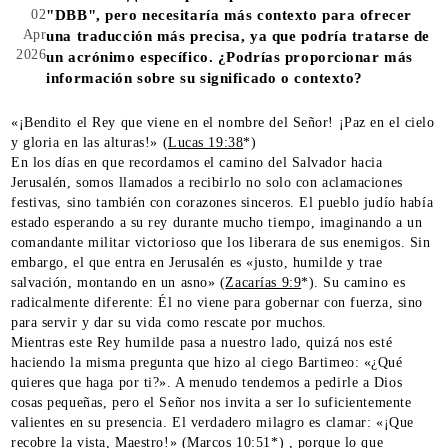
02
"DBB", pero necesitaría más contexto para ofrecer
Apr
una traducción más precisa, ya que podría tratarse de
2026
un acrónimo específico. ¿Podrías proporcionar más
información sobre su significado o contexto?
«¡Bendito el Rey que viene en el nombre del Señor! ¡Paz en el cielo
y gloria en las alturas!» (
Lucas 19:38
*)
En los días en que recordamos el camino del Salvador hacia
Jerusalén, somos llamados a recibirlo no solo con aclamaciones
festivas, sino también con corazones sinceros. El pueblo judío había
estado esperando a su rey durante mucho tiempo, imaginando a un
comandante militar victorioso que los liberara de sus enemigos. Sin
embargo, el que entra en Jerusalén es «justo, humilde y trae
salvación, montando en un asno» (
Zacarías 9:9
*). Su camino es
radicalmente diferente: Él no viene para gobernar con fuerza, sino
para servir y dar su vida como rescate por muchos.
Mientras este Rey humilde pasa a nuestro lado, quizá nos esté
haciendo la misma pregunta que hizo al ciego Bartimeo: «¿Qué
quieres que haga por ti?». A menudo tendemos a pedirle a Dios
cosas pequeñas, pero el Señor nos invita a ser lo suficientemente
valientes en su presencia. El verdadero milagro es clamar: «¡Que
recobre la vista, Maestro!» (
Marcos 10:51
*) , porque lo que