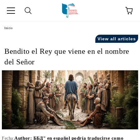
a
Inicio
View all articles
como "Inicio".
Bendito el Rey que viene en el nombre
del Señor
Author:
ББД" en español podría traducirse como
Fecha: