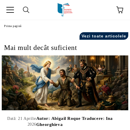
ă
Prima pagină
Vezi toate articolele
Mai mult decât suficient
Autor:
Abigail Roque Traducere: Ina
Dată: 21 Aprilie
2026
Gheorghieva