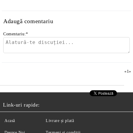
Adaugă comentariu
Comentariu:
*
«
1
»
Link-uri rapide:
Acasă
Livrare și plată
Despre Noi
Termeni și condiții