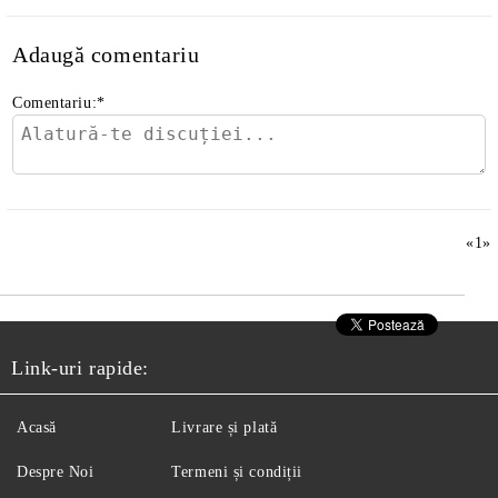
Adaugă comentariu
Comentariu:
*
«
1
»
Link-uri rapide:
Acasă
Livrare și plată
Despre Noi
Termeni și condiții