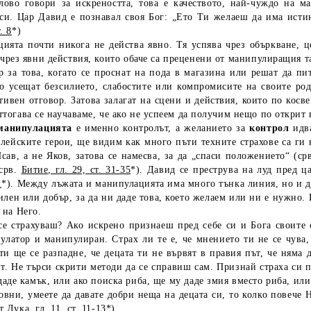
во говори за искреността, това е качеството, най-чуждо на ман
 си. Цар Давид е познавал своя Бог: „Ето Ти желаеш да има исти
. 8
*)
та почти никога не действа явно. Тя успява чрез объркване, це
чрез явни действия, които обаче са преценени от манипулиращия та
 за това, когато се проснат на пода в магазина или решат да пи
о усещат безсилието, слабостите или компромисите на своите род
тивен отговор. Затова залагат на сцени и действия, които по кос
ттогава се научаваме, че ако не успеем да получим нещо по открит
манипулацията
е именно контролът, а желанието за
контрол
идв
лейските герои, ще видим как много пъти техните страхове са ги 
сав, а не Яков, затова се намесва, за да „спаси положението“ (ср
(срв.
Битие, гл. 29, ст. 31-35
*). Давид се преструва на луд пред ц
1
*). Между лъжата и манипулацията има много тънка линия, но и дв
илен или добър, за да ни даде това, което желаем или ни е нужно. 
 на Него.
 страхуваш? Ако искрено признаеш пред себе си и Бога своите ст
латор и манипулиран. Страх ли те е, че мнението ти не се чува,
ти ще се разпадне, че децата ти не вървят в правия път, че няма
т. Не търси скрити методи да се справиш сам. Признай страха си пр
даде камък, или ако поиска риба, ще му даде змия вместо риба, или
ховни, умеете да давате добри неща на децата си, то колко повече
 Лука, гл. 11, ст. 11-13
*)