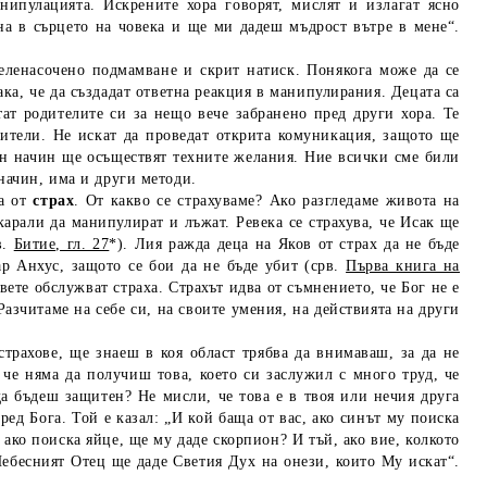
ипулацията. Искрените хора говорят, мислят и излагат ясно
на в сърцето на човека и ще ми дадеш мъдрост вътре в мене“.
ленасочено подмамване и скрит натиск. Понякога може да се
ка, че да създадат ответна реакция в манипулирания. Децата са
тат родителите си за нещо вече забранено пред други хора. Те
ители. Не искат да проведат открита комуникация, защото ще
вен начин ще осъществят техните желания. Ние всички сме били
 начин, има и други методи.
а от
страх
. От какво се страхуваме? Ако разгледаме живота на
карали да манипулират и лъжат. Ревека се страхува, че Исак ще
в.
Битие, гл. 27
*). Лия ражда деца на Яков от страх да не бъде
ар Анхус, защото се бои да не бъде убит (срв.
Първа книга на
ете обслужват страха. Страхът идва от съмнението, че Бог не е
Разчитаме на себе си, на своите умения, на действията на други
рахове, ще знаеш в коя област трябва да внимаваш, за да не
 че няма да получиш това, което си заслужил с много труд, че
 да бъдеш защитен? Не мисли, че това е в твоя или нечия друга
ед Бога. Той е казал: „И кой баща от вас, ако синът му поиска
 ако поиска яйце, ще му даде скорпион? И тъй, ако вие, колкото
 Небесният Отец ще даде Светия Дух на онези, които Му искат“.