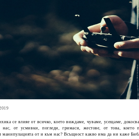
2019
ка се влияе от всичко, което виждаме, чуваме, усещаме, докосва
о нас, от усмивки, погледи, гримаси, жестове, от това, което 
 манипулацията от и към нас? Всъщност какво има да ни каже Биб