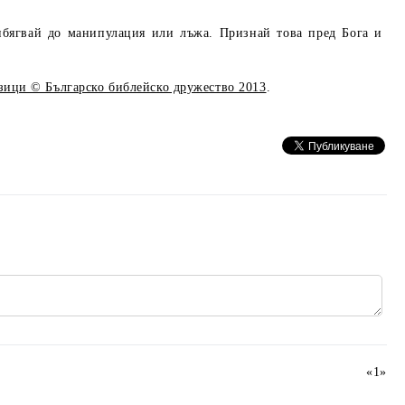
ибягвай до манипулация или лъжа. Признай това пред Бога и
езици © Българско библейско дружество 2013
.
«
1
»