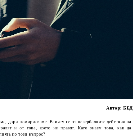
Автор:
ББД
ме, дори помирисваме. Влияем се от невербалните действия на
правят и от това, което не правят. Като знаем това, как да
лията по този въпрос?