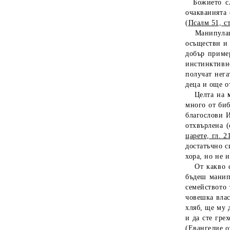
Божието сло
очакванията
(
Псалм 51, ст
Манипулация
осъществи и 
добър пример
инстинктивн
получат нега
деца и още о
Целта на
много от биб
благослови И
отхвърлена 
царете, гл. 2
достатъчно с
хора, но не и
От какво се
бъдеш манипу
семейството 
човешка влас
хляб, ще му 
и да сте гре
(
Евангелие от