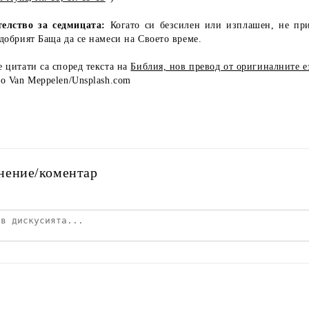
телство за седмицата:
Когато си безсилен или изплашен, не пр
добрият Баща да се намеси на Своето време.
 цитати са според текста на
Библия, нов превод от оригиналните 
o Van Мeppelen/Unsplash.com
нение/коментар