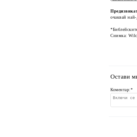
Предизвика
очаквай най-
*Библейските
Снимка: Wilc
Остави м
Коментар:
*