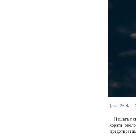
Дата: 26 Фев 
Нашата психи
хората окол
предотвратим