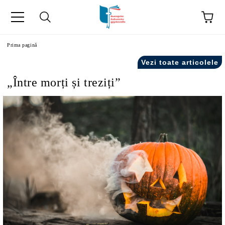
ă
Prima pagină
Vezi toate articolele
„Între morți și treziți”