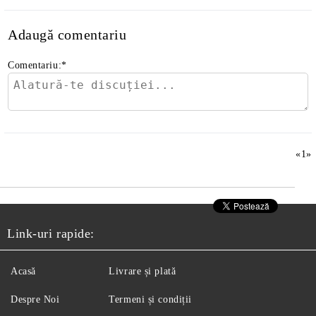
Adaugă comentariu
Comentariu:
*
«
1
»
Link-uri rapide:
Acasă
Livrare și plată
Despre Noi
Termeni și condiții