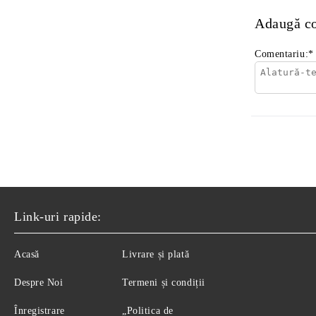
Adaugă c
Comentariu:
*
Link-uri rapide:
Acasă
Livrare și plată
Despre Noi
Termeni și condiții
Înregistrare
„Politica de