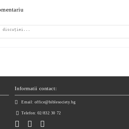
omentariu
Informatii contact:
Email:
office@biblesociety.bg
Telefon:
02/832 30 72