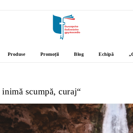
Produse
Promoții
Blog
Echipă
„
 inimă scumpă, curaj“