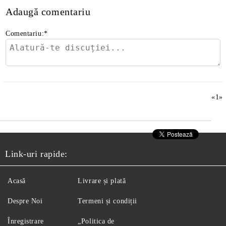
Adaugă comentariu
Comentariu:
*
«
1
»
Link-uri rapide:
Acasă
Livrare și plată
Despre Noi
Termeni și condiții
Înregistrare
„Politica de