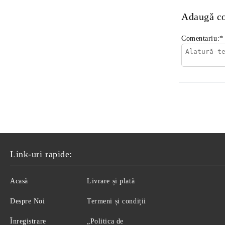
Adaugă c
Comentariu:
*
Link-uri rapide:
Acasă
Livrare și plată
Despre Noi
Termeni și condiții
Înregistrare
„Politica de