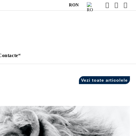
RON
Contacte“
Vezi toate articolele