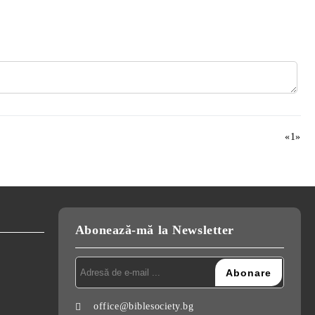
«
1
»
Abonează-mă la Newsletter
office@biblesociety.bg