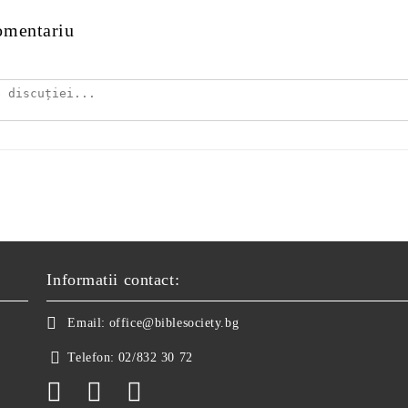
omentariu
Informatii contact:
Email:
office@biblesociety.bg
Telefon:
02/832 30 72